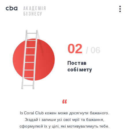
АКАДЕМІЯ
БІЗНЕСУ
02
/ 06
Постав
собі мету
Із Coral Club кожен може досягнути бажаного.
Згадай і запиши усі свої мрії та бажання,
сформулюй їх у цілі, які мотивуватимуть тебе.