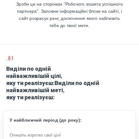
Зроби це на сторінках "Робочого зошита успішного
партнера". Заповни інформаційні блоки на сайті, і
сайт розрахує ранг, досягнення якого наблизить
тебе до твоєї мети.
.01
Виділи по одній
найважливішій цілі,
яку ти реалізуєш:Виділи по одній
найважливішій меті,
яку ти реалізуєш:
У найближчий період (до року):