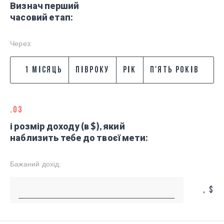
Визнач перший
часовий етап:
Через:
1 МІСЯЦЬ
ПІВРОКУ
РІК
П'ЯТЬ РОКІВ
.03
і розмір доходу (в $), який
наблизить тебе до твоєї мети:
Бажаний дохід:
, $